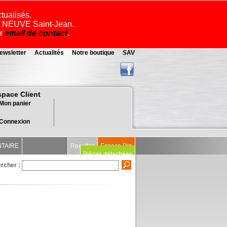
ctualisés.
ue NEUVE Saint-Jean.
ar
email de contact
.
ewsletter
Actualités
Notre boutique
SAV
space Client
Mon panier
Connexion
NTAIRE
Recettes
Espace Pro
Pièces détachées
rcher :