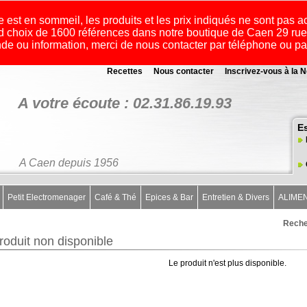
e est en sommeil, les produits et les prix indiqués ne sont pas a
 choix de 1600 références dans notre boutique de Caen 29 r
e ou information, merci de nous contacter par téléphone ou p
Recettes
Nous contacter
Inscrivez-vous à la N
A votre écoute : 02.31.86.19.93
E
A Caen depuis 1956
Petit Electromenager
Café & Thé
Epices & Bar
Entretien & Divers
ALIME
Reche
roduit non disponible
Le produit n'est plus disponible.