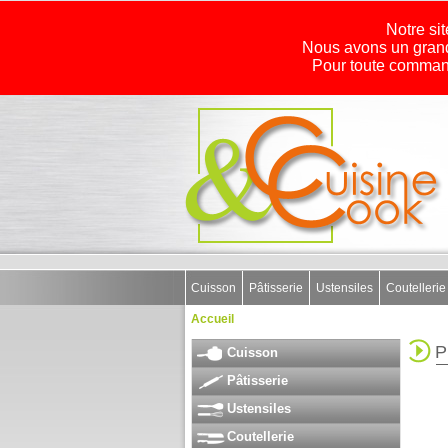
Notre sit
Nous avons un grand
Pour toute command
Cuisson
Pâtisserie
Ustensiles
Coutellerie
Accueil
P
Cuisson
Pâtisserie
Ustensiles
Coutellerie