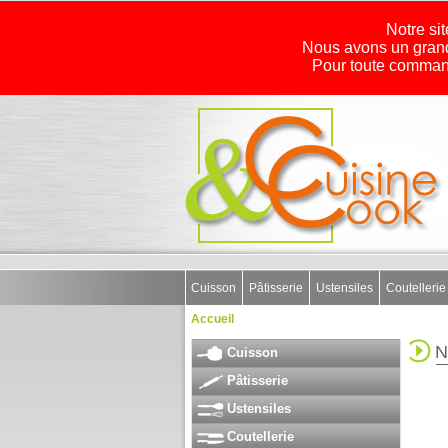
Notre sit
Nous avons un grand
Pour toute command
Cuisson
Pâtisserie
Ustensiles
Coutellerie
Accueil
N
Cuisson
Pâtisserie
Ustensiles
Coutellerie