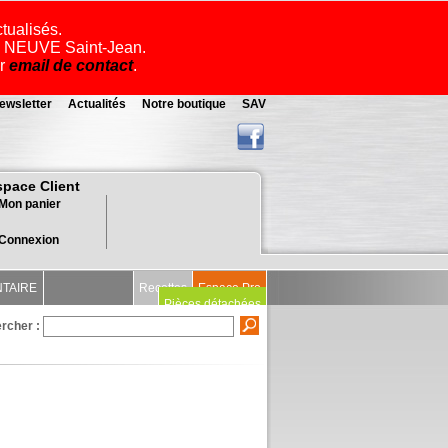
ctualisés.
ue NEUVE Saint-Jean.
ar
email de contact
.
ewsletter
Actualités
Notre boutique
SAV
space Client
Mon panier
Connexion
NTAIRE
Recettes
Espace Pro
Pièces détachées
rcher :