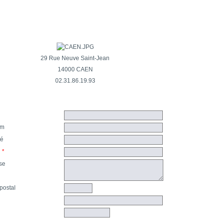
29 Rue Neuve Saint-Jean
14000 CAEN
02.31.86.19.93
om
té
l
*
se
postal