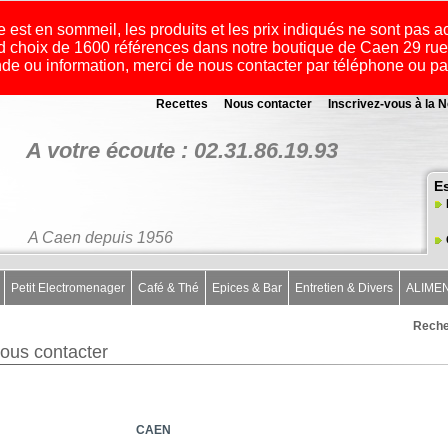
e est en sommeil, les produits et les prix indiqués ne sont pas a
 choix de 1600 références dans notre boutique de Caen 29 r
e ou information, merci de nous contacter par téléphone ou p
Recettes
Nous contacter
Inscrivez-vous à la N
A votre écoute : 02.31.86.19.93
E
A Caen depuis 1956
Petit Electromenager
Café & Thé
Epices & Bar
Entretien & Divers
ALIME
Reche
ous contacter
CAEN