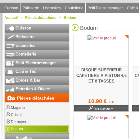
Cuisson
Pâtisserie
Ustensiles
Coutellerie
Petit Electromenager
Café &
Accueil
>
Pièces détachées
>
Bodum
Bodum
Cuisson
Pâtisserie
Ustensiles
Coutellerie
Petit Electromenager
DISQUE SUPERIEUR
Café & Thé
CAFETIERE A PISTON 4,6
C
Epices & Bar
ET 8 TASSES
Entretien & Divers
Pièces détachées
10.90 €
TTC
Magimix
En savoir +
Cristel
De buyer
Bodum
Recettes