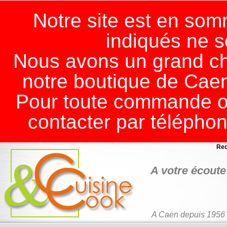
Notre site est en somm
indiqués ne s
Nous avons un grand ch
notre boutique de Cae
Pour toute commande ou
contacter par télépho
Rec
A votre écoute 
A Caen depuis 1956