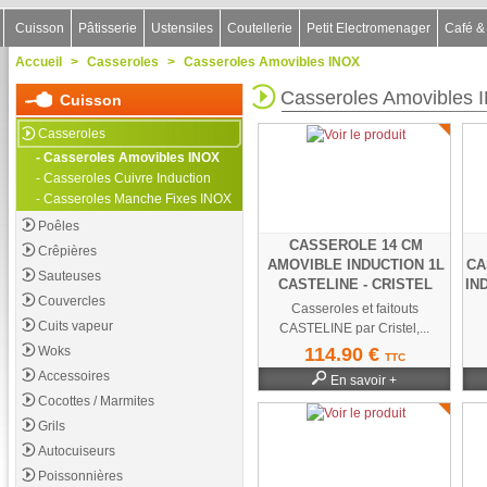
Cuisson
Pâtisserie
Ustensiles
Coutellerie
Petit Electromenager
Café &
Accueil
>
Casseroles
>
Casseroles Amovibles INOX
Casseroles Amovibles 
Cuisson
Casseroles
- Casseroles Amovibles INOX
- Casseroles Cuivre Induction
- Casseroles Manche Fixes INOX
Poêles
CASSEROLE 14 CM
Crêpières
AMOVIBLE INDUCTION 1L
CA
Sauteuses
CASTELINE - CRISTEL
IN
Couvercles
Casseroles et faitouts
Cuits vapeur
CASTELINE par Cristel,...
De
Woks
114.90 €
TTC
Accessoires
En savoir +
Cocottes / Marmites
Grils
Autocuiseurs
Poissonnières