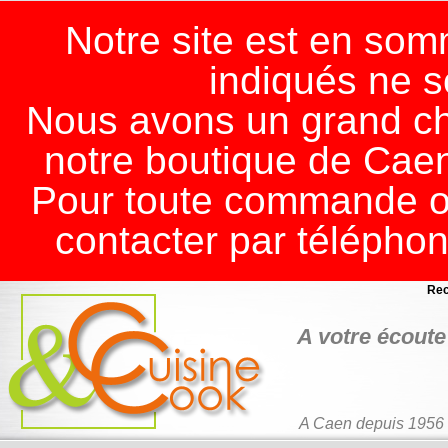
Notre site est en somm
indiqués ne s
Nous avons un grand ch
notre boutique de Cae
Pour toute commande ou
contacter par télépho
Rec
A votre écoute 
A Caen depuis 1956