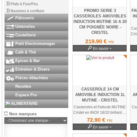
Plats à Four/Feu
PROMO SERIE 3
FA
Bassines à confiture
CASSEROLES AMOVIBLES
IN
Pâtisserie
INDUCTION MUTINE 16 A 20
Ustensiles
CM POIGNÉE NOIRE -
Cas
CRISTEL
Cris
Coutellerie
De fabrication FRANCAISE...
219.90 €
TTC
Petit Electromenager
En savoir +
Café & Thé
Epices & Bar
Entretien & Divers
Pièces détachées
Recettes
CASSEROLE 14 CM
AMOVIBLE INDUCTION 1L
A
Espace Pro
MUTINE - CRISTEL
ALIMENTAIRE
Casseroles et Faitouts MUTINE
Ca
Cristel en INOX 18/10 brillant. ...
Nos marques
72.90 €
TTC
En savoir +