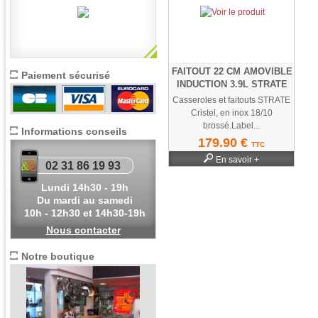
FAITOUT 22 CM AMOVIBLE
Paiement sécurisé
INDUCTION 3.9L STRATE
Casseroles et faitouts STRATE
Cristel, en inox 18/10
brossé.Label...
Informations conseils
179.90 €
TTC
En savoir +
02 31 86 19 93
Lundi 14h30 - 19h
Du mardi au samedi
10h - 12h30 et 14h30-19h
Nous contacter
Notre boutique