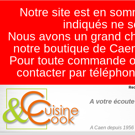
Notre site est en somm
indiqués ne s
Nous avons un grand ch
notre boutique de Cae
Pour toute commande ou
contacter par télépho
Rec
A votre écoute 
A Caen depuis 1956