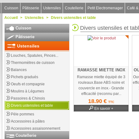
Cuisson
Pâtisserie
Ustensiles
Coutellerie
Petit Electromenager
Café &
Accueil
>
Ustensiles
>
Divers ustensiles et table
Divers ustensiles et tab
Cuisson
Pâtisserie
Ustensiles
Louches, Spatules, Pinces...
Thermomètres de cuisson
Balances
RAMASSE MIETTE INOX
OU
Pichets gradués
Ramasse miette équipé de 3
Ouv
rouleaux.Base ABS noire et
eff
Oeufs et compagnie
couvercle en inox.- Grande
Moulins à Légumes
efficacité (reconnu par...
Passoires & Chinois
18.90 €
TTC
Divers ustensiles et table
En savoir +
Pèle pommes
Accessoires à pâtes
Accessoires assaisonnement
Coutellerie