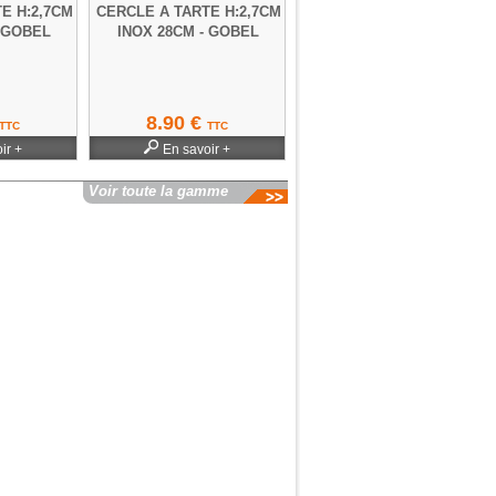
E H:2,7CM
CERCLE A TARTE H:2,7CM
- GOBEL
INOX 28CM - GOBEL
8.90 €
TTC
TTC
ir +
En savoir +
Voir toute la gamme