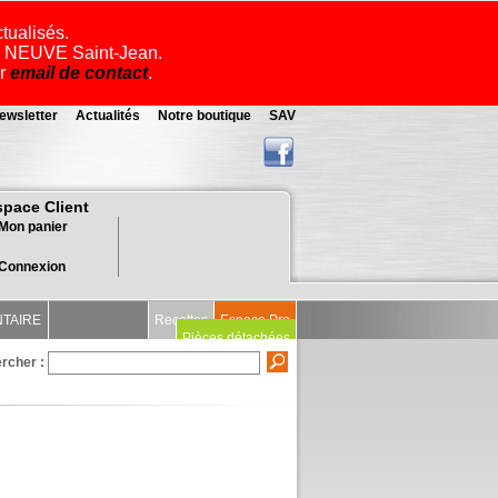
ctualisés.
ue NEUVE Saint-Jean.
ar
email de contact
.
ewsletter
Actualités
Notre boutique
SAV
space Client
Mon panier
Connexion
NTAIRE
Recettes
Espace Pro
Pièces détachées
rcher :