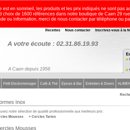
e est en sommeil, les produits et les prix indiqués ne sont pas a
 choix de 1600 références dans notre boutique de Caen 29 r
e ou information, merci de nous contacter par téléphone ou p
Recettes
Nous contacter
Inscrivez-vous à la N
A votre écoute : 02.31.86.19.93
E
A Caen depuis 1956
Petit Electromenager
Café & Thé
Epices & Bar
Entretien & Divers
ALIME
Reche
ormes Inox
uvez notre sélection de qualité professionnelle aux meilleurs prix :
rcles Mousses
> Cercles Tartes
ercles Mousses