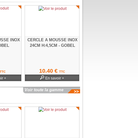
SSE INOX
CERCLE A MOUSSE INOX
GOBEL
24CM H:4,5CM - GOBEL
10.40 €
TTC
TTC
ir +
En savoir +
Voir toute la gamme