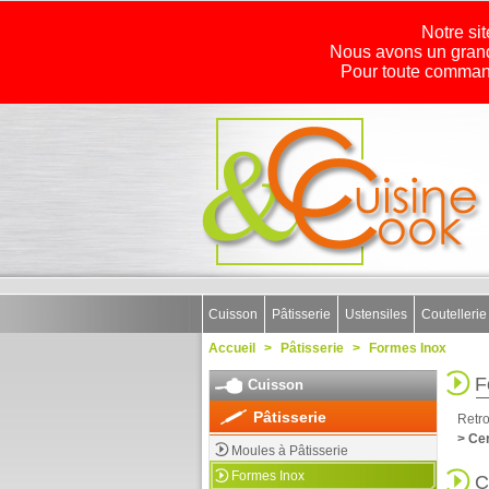
Notre sit
Nous avons un grand
Pour toute command
Cuisson
Pâtisserie
Ustensiles
Coutellerie
Accueil
>
Pâtisserie
>
Formes Inox
F
Cuisson
Pâtisserie
Retro
> Ce
Moules à Pâtisserie
Formes Inox
C