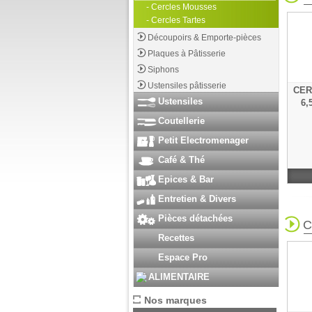
- Cercles Mousses
- Cercles Tartes
Découpoirs & Emporte-pièces
Plaques à Pâtisserie
Siphons
Ustensiles pâtisserie
CER
Ustensiles
6,
Coutellerie
Petit Electromenager
Café & Thé
Epices & Bar
Entretien & Divers
Pièces détachées
C
Recettes
Espace Pro
ALIMENTAIRE
Nos marques