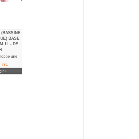
 (BASSINE
UE) BASE
M 1L - DE
R
eloppé une
sine...
€
TTC
ir +