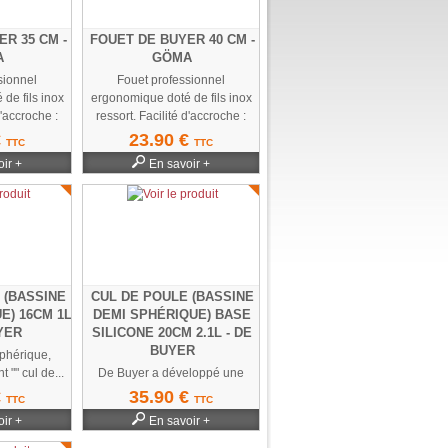
R 35 CM -
FOUET DE BUYER 40 CM -
A
GÖMA
sionnel
Fouet professionnel
de fils inox
ergonomique doté de fils inox
d'accroche :
ressort. Facilité d'accroche :
Trou...
€
23.90 €
TTC
TTC
ir +
En savoir +
 (BASSINE
CUL DE POULE (BASSINE
E) 16CM 1L
DEMI SPHÉRIQUE) BASE
YER
SILICONE 20CM 2.1L - DE
BUYER
phérique,
"" cul de...
De Buyer a développé une
nouvelle bassine...
€
35.90 €
TTC
TTC
ir +
En savoir +