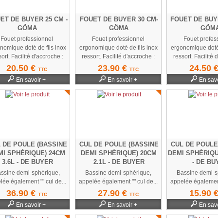
ET DE BUYER 25 CM -
FOUET DE BUYER 30 CM-
FOUET DE BUYE
GÖMA
GÖMA
GÖM
Fouet professionnel
Fouet professionnel
Fouet profes
nomique doté de fils inox
ergonomique doté de fils inox
ergonomique doté 
ort. Facilité d'accroche :
ressort. Facilité d'accroche :
ressort. Facilité 
Trou...
Trou d'accroche...
Trou...
20.50 €
23.90 €
24.50 
TTC
TTC
En savoir +
En savoir +
En savo
 DE POULE (BASSINE
CUL DE POULE (BASSINE
CUL DE POULE
MI SPHÉRIQUE) 24CM
DEMI SPHÉRIQUE) 20CM
DEMI SPHÉRIQU
3.6L - DE BUYER
2.1L - DE BUYER
- DE BU
ssine demi-sphérique,
Bassine demi-sphérique,
Bassine demi-s
lée également "" cul de...
appelée également "" cul de...
appelée également 
36.90 €
27.90 €
15.90 
TTC
TTC
En savoir +
En savoir +
En savo