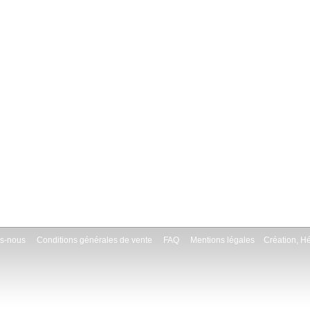
s-nous
Conditions générales de vente
FAQ
Mentions légales
Création, H