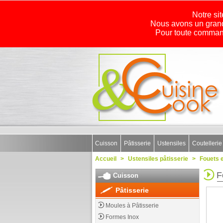
Notre sit
Nous avons un grand
Pour toute command
Cuisson
Pâtisserie
Ustensiles
Coutellerie
Accueil
>
Ustensiles pâtisserie
>
Fouets 
F
Cuisson
Pâtisserie
Moules à Pâtisserie
Formes Inox