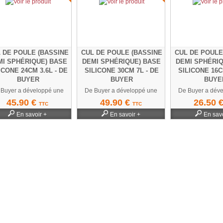
 DE POULE (BASSINE
CUL DE POULE (BASSINE
CUL DE POULE
MI SPHÉRIQUE) BASE
DEMI SPHÉRIQUE) BASE
DEMI SPHÉRIQ
ICONE 24CM 3.6L - DE
SILICONE 30CM 7L - DE
SILICONE 16C
BUYER
BUYER
BUYE
 Buyer a développé une
De Buyer a développé une
De Buyer a dév
nouvelle bassine...
nouvelle bassine...
nouvelle bas
45.90 €
49.90 €
26.50 
TTC
TTC
En savoir +
En savoir +
En savo