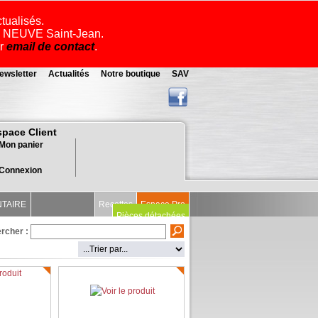
ctualisés.
ue NEUVE Saint-Jean.
ar
email de contact
.
ewsletter
Actualités
Notre boutique
SAV
space Client
Mon panier
Connexion
NTAIRE
Recettes
Espace Pro
Pièces détachées
rcher :