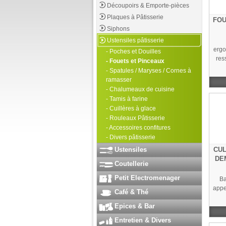
Découpoirs & Emporte-pièces
Plaques à Pâtisserie
FOU
Siphons
Ustensiles pâtisserie
ergo
- Poches et Douilles
ress
- Fouets et Pinceaux
- Spatules / Maryses / Cornes à
ramasser
- Chalumeaux de cuisine
- Tamis à farine
- Cuillères à glace
- Rouleaux Pâtisserie
- Accessoires confitures
- Divers pâtisserie
Ustensiles
CUL
DE
Coutellerie
Petit Electromenager
Ba
appe
Café & Thé
Epices & Bar
Entretien & Divers