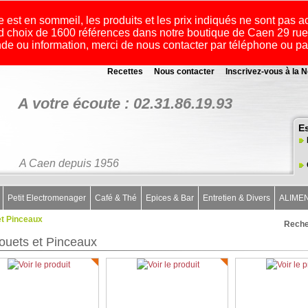
e est en sommeil, les produits et les prix indiqués ne sont pas a
 choix de 1600 références dans notre boutique de Caen 29 r
e ou information, merci de nous contacter par téléphone ou p
Recettes
Nous contacter
Inscrivez-vous à la N
A votre écoute : 02.31.86.19.93
E
A Caen depuis 1956
Petit Electromenager
Café & Thé
Epices & Bar
Entretien & Divers
ALIME
et Pinceaux
Reche
ouets et Pinceaux