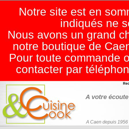
Notre site est en somm
indiqués ne s
Nous avons un grand ch
notre boutique de Cae
Pour toute commande ou
contacter par télépho
Rec
A votre écoute 
A Caen depuis 1956