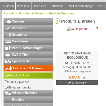
Cuisson
Pâtisserie
Ustensiles
Coutellerie
Petit Electromenager
Café &
Accueil
>
Entretien & Divers
>
Produits Entretien
Produits Entretien
Cuisson
Pâtisserie
Ustensiles
Coutellerie
Petit Electromenager
NETTOYANT INOX
Café & Thé
ÉCOLOGIQUE
Epices & Bar
NETTOYANT INOX
écologiqueFlacon 300
Entretien & Divers
mlNettoie et dégraisse
Produits Entretien
parfaitement en une seule...
9.90 €
TTC
Gants & Nappes
En savoir +
Billots sur roulette
Pièces détachées
Recettes