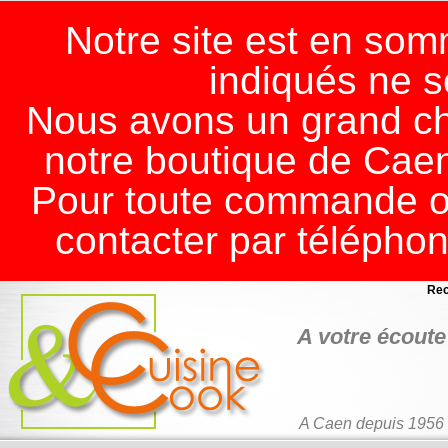
Notre site est en somm
indiqués ne s
Nous avons un grand ch
notre boutique de Cae
Pour toute commande ou
contacter par télépho
Rec
A votre écoute 
A Caen depuis 1956