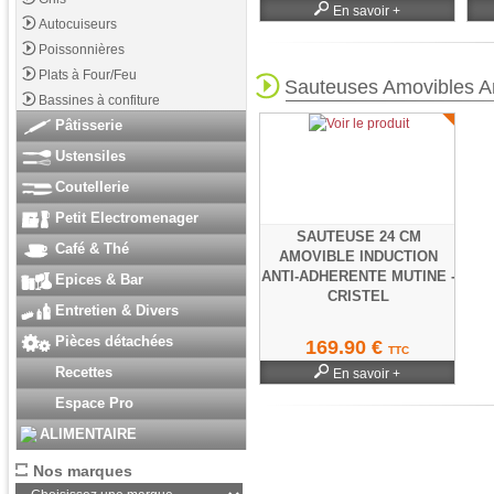
En savoir +
Autocuiseurs
Poissonnières
Plats à Four/Feu
Sauteuses Amovibles An
Bassines à confiture
Pâtisserie
Ustensiles
Coutellerie
Petit Electromenager
SAUTEUSE 24 CM
Café & Thé
AMOVIBLE INDUCTION
ANTI-ADHERENTE MUTINE -
Epices & Bar
CRISTEL
Entretien & Divers
Pièces détachées
169.90 €
TTC
Recettes
En savoir +
Espace Pro
ALIMENTAIRE
Nos marques