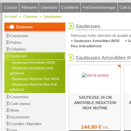
Cuisson
Pâtisserie
Ustensiles
Coutellerie
Petit Electromenager
Café &
Accueil
>
Cuisson
>
Sauteuses
Sauteuses
Cuisson
Retrouvez notre sélection de qualité p
Casseroles
> Sauteuses Amovibles INOX
> S
Poêles
Fixe Anti-adhérent
Crêpières
Sauteuses
Sauteuses Amovibles 
- Sauteuses Amovibles INOX
- Sauteuses Amovibles Anti-
adhérent
- Sauteuses Manche Fixe INOX
- Sauteuses Manche Fixe Anti-
adhérent
Couvercles
SAUTEUSE 24 CM
AMOVIBLE INDUCTION
Cuits vapeur
INOX MUTINE
Woks
Accessoires
Cocottes / Marmites
144.90 €
TTC
Grils