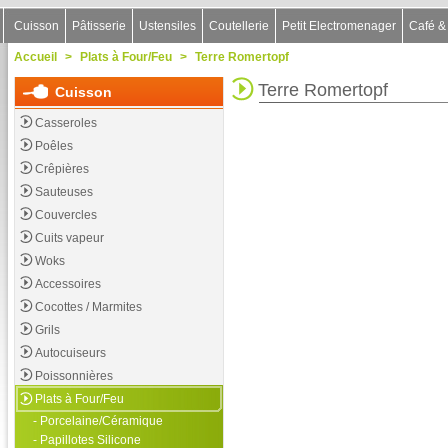
Cuisson
Pâtisserie
Ustensiles
Coutellerie
Petit Electromenager
Café &
Accueil
>
Plats à Four/Feu
>
Terre Romertopf
Terre Romertopf
Cuisson
Casseroles
Poêles
Crêpières
Sauteuses
Couvercles
Cuits vapeur
Woks
Accessoires
Cocottes / Marmites
Grils
Autocuiseurs
Poissonnières
Plats à Four/Feu
- Porcelaine/Céramique
- Papillotes Silicone