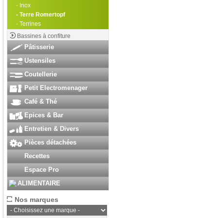
- Inox
- Terre Romertopf
- Terrines
Bassines à confiture
Pâtisserie
Ustensiles
Coutellerie
Petit Electromenager
Café & Thé
Epices & Bar
Entretien & Divers
Pièces détachées
Recettes
Espace Pro
ALIMENTAIRE
Nos marques