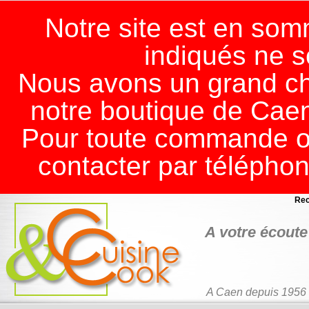
Notre site est en somm
indiqués ne s
Nous avons un grand ch
notre boutique de Cae
Pour toute commande ou
contacter par télépho
Rec
A votre écoute 
A Caen depuis 1956