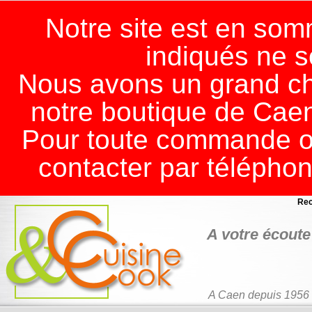
Notre site est en somm
indiqués ne s
Nous avons un grand ch
notre boutique de Cae
Pour toute commande ou
contacter par télépho
Rec
A votre écoute 
A Caen depuis 1956