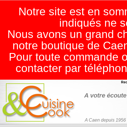
Notre site est en somm
indiqués ne s
Nous avons un grand ch
notre boutique de Cae
Pour toute commande ou
contacter par télépho
Rec
A votre écoute 
A Caen depuis 1956