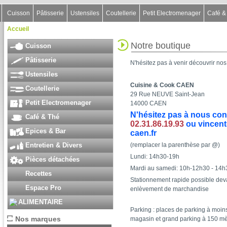
Cuisson
Pâtisserie
Ustensiles
Coutellerie
Petit Electromenager
Café &
Accueil
Notre boutique
Cuisson
Pâtisserie
N'hésitez pas à venir découvrir no
Ustensiles
Cuisine & Cook CAEN
Coutellerie
29 Rue NEUVE Saint-Jean
Petit Electromenager
14000 CAEN
N'hésitez pas à nous con
Café & Thé
02.31.86.19.93
ou vincent(
Epices & Bar
caen.fr
Entretien & Divers
(remplacer la parenthèse par @)
Lundi: 14h30-19h
Pièces détachées
Mardi au samedi: 10h-12h30 - 14
Recettes
Stationnement rapide possible dev
Espace Pro
enlèvement de marchandise
ALIMENTAIRE
Parking : places de parking à moin
Nos marques
magasin et grand parking à 150 mè