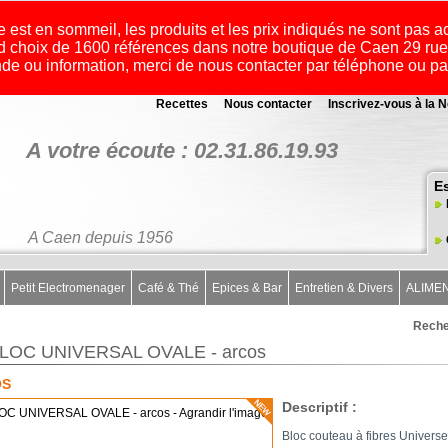
e est en sommeil, les produits et les prix indiqués ne sont pas a
 choix de 1600 références dans notre boutique de Caen 29 r
e ou information, merci de nous contacter par téléphone ou p
Recettes
Nous contacter
Inscrivez-vous à la N
A votre écoute : 02.31.86.19.93
E
A Caen depuis 1956
Petit Electromenager
Café & Thé
Epices & Bar
Entretien & Divers
ALIME
Reche
LOC UNIVERSAL OVALE - arcos
OS
Descriptif :
Bloc couteau à fibres Univers