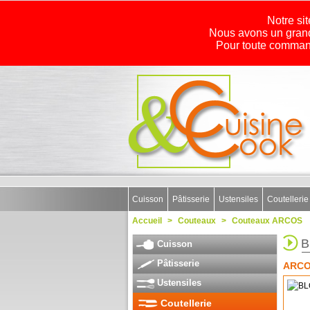
Notre sit
Nous avons un grand
Pour toute command
Cuisson
Pâtisserie
Ustensiles
Coutellerie
Accueil
>
Couteaux
>
Couteaux ARCOS
B
Cuisson
Pâtisserie
ARC
Ustensiles
Coutellerie