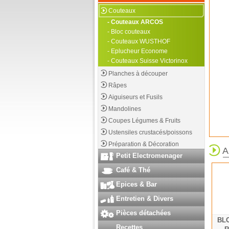
Couteaux
- Couteaux ARCOS
- Bloc couteaux
- Couteaux WUSTHOF
- Eplucheur Econome
- Couteaux Suisse Victorinox
Planches à découper
Râpes
Aiguiseurs et Fusils
Mandolines
Coupes Légumes & Fruits
Ustensiles crustacés/poissons
Préparation & Décoration
A
Petit Electromenager
Café & Thé
Epices & Bar
Entretien & Divers
Pièces détachées
BL
Recettes