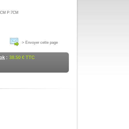
6CM P:7CM
> Envoyer cette page
ook
:
38.50 € TTC