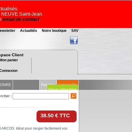
ctualisés.
ue NEUVE Saint-Jean.
ar
email de contact
.
ewsletter
Actualités
Notre boutique
SAV
space Client
Mon panier
Connexion
NTAIRE
Recettes
Espace Pro
Pièces détachées
rcher :
38.50 € TTC
el ARCOS. Idéal pour ranger facilement vos