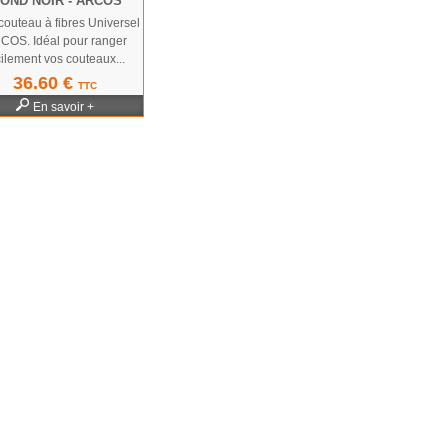
OND NOIR - ARCOS
couteau à fibres Universel
COS. Idéal pour ranger
cilement vos couteaux...
36.60 €
TTC
En savoir +